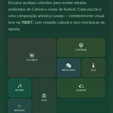
Encaixe azulejos coloridos para revelar retratos
estilizados de Catrina e cenas de festival. Cada puzzle é
uma composição artística curada — entretenimento visual
leve na
75BET
, com respeito cultural e zero mecânicas de
aposta.
💀
CATRINA
🌺
FLORES
🎭
🕯
MÁSCARA
LUZ
🎶
🌮
RITMO
SABOR
🦋
VOO
✨
BRILHO