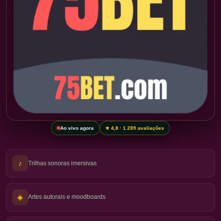
Ao vivo agora
★ 4,8 · 1.289 avaliações
♪
Trilhas sonoras imersivas
◈
Artes autorais e moodboards