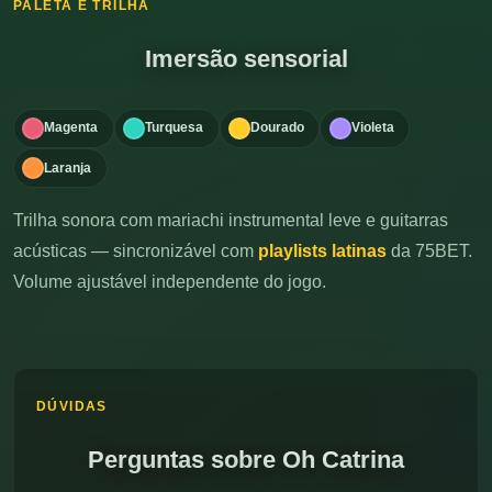
PALETA E TRILHA
Imersão sensorial
Magenta
Turquesa
Dourado
Violeta
Laranja
Trilha sonora com mariachi instrumental leve e guitarras
acústicas — sincronizável com
playlists latinas
da 75BET.
Volume ajustável independente do jogo.
DÚVIDAS
Perguntas sobre Oh Catrina