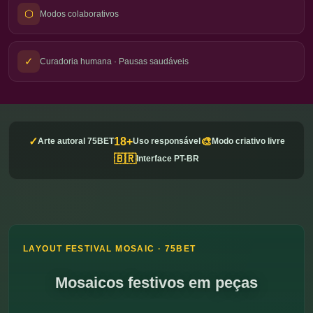
⬡
Modos colaborativos
✓
Curadoria humana · Pausas saudáveis
✓
18+
🎨
Arte autoral 75BET
Uso responsável
Modo criativo livre
🇧🇷
Interface PT-BR
LAYOUT FESTIVAL MOSAIC · 75BET
Mosaicos festivos em peças