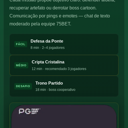
recuperar artefato ou derrotar boss cartoon.
Comunicação por pings e emotes — chat de texto
moderado pela equipe 75BET.
Defesa da Ponte
FÁCIL
8 min · 2–4 jogadores
Cripta Cristalina
MÉDIO
12 min · recomendado 3 jogadores
Trono Partido
DESAFIO
18 min · boss cooperativo