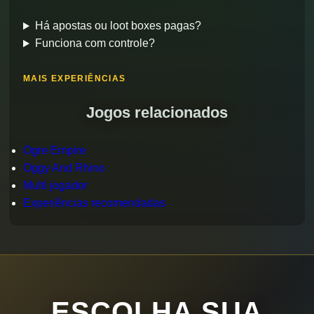
Há apostas ou loot boxes pagas?
Funciona com controle?
MAIS EXPERIÊNCIAS
Jogos relacionados
Ogre Empire
Oggy And Rhino
Multi jogador
Experiências recomendadas
ESCOLHA SUA