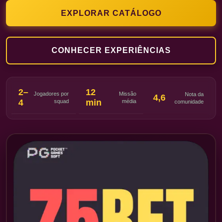
EXPLORAR CATÁLOGO
CONHECER EXPERIÊNCIAS
2–
12
Jogadores por
Missão
Nota da
4,6
4
min
squad
média
comunidade