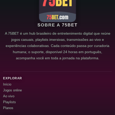
SOBRE A
75BET
A 75BET é um hub brasileiro de entretenimento digital que reúne
jogos casuais, playlists imersivas, transmissões ao vivo e
experiências colaborativas. Cada conteúdo passa por curadoria
humana; o suporte, disponível 24 horas em português,
acompanha você em toda a jornada na plataforma.
EXPLORAR
Início
Jogos online
Ao vivo
Playlists
Planos