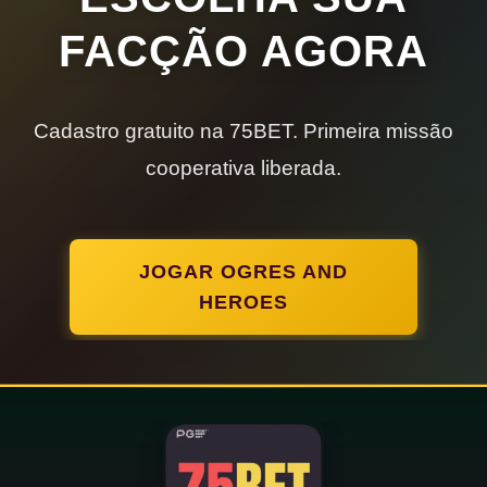
FACÇÃO AGORA
Cadastro gratuito na 75BET. Primeira missão
cooperativa liberada.
JOGAR OGRES AND
HEROES