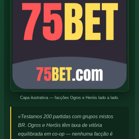
Capa ilustrativa — facções Ogros e Heróis lado a lado.
«Testamos 200 partidas com grupos mistos
BR. Ogros e Heróis têm taxa de vitória
equilibrada em co-op — nenhuma facção é